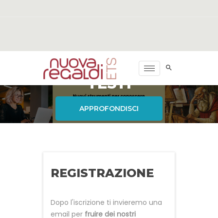
VISITA I NOSTRI
VISITA I NOSTRI
VISITA I NOSTRI
CORSI CON
CORSI CON
CORSI CON
VIDEO, AUDIO E
VIDEO, AUDIO E
VIDEO, AUDIO E
TESTI
TESTI
TESTI
APPROFONDISCI
APPROFONDISCI
APPROFONDISCI
REGISTRAZIONE
Dopo l'iscrizione ti invieremo una
email per
fruire dei nostri