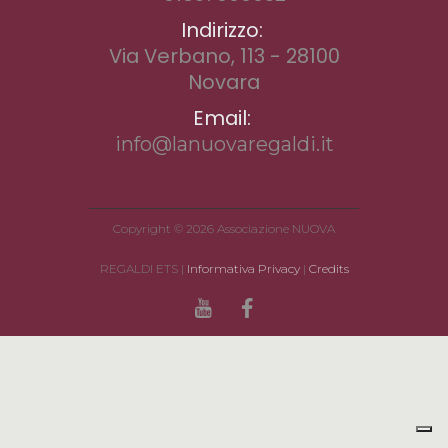
Indirizzo:
Via Verbano, 113 - 28100
Novara
Email:
info@lanuovaregaldi.it
Copyright © 2026 Associazione NUOVA
REGALDI ETS |
Informativa Privacy
|
Credits