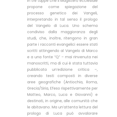
in tre tappe che il Magistero ecclesiale
propone come spiegazione del
processo genetico dei Vangeli,
interpretando in tal senso il prologo
del Vangelo di Luca. Uno schema
condiviso dalla maggioranza degli
studi, che, inoltre, ritengono in gran
parte i racconti evangelici essere stati
scritti attingendo al Vangelo di Marco
e a una fonte “Q” – mai rinvenuta nei
manoscritti, ma di cui è stata tuttavia
pubblicata un’edizione critica –,
creando testi composti in diverse
aree geografiche (Antiochia, Roma,
Grecia/Siria, Efeso rispettivamente per
Matteo, Marco, Luca e Giovanni) e
destinati, in origine, alle comunità che
le abitavano. Ma un’attenta lettura del
prologo di Luca può avvalorare