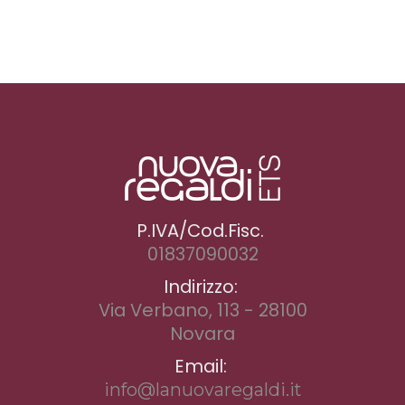
P.IVA/Cod.Fisc.
01837090032
Indirizzo:
Via Verbano, 113 - 28100
Novara
Email:
info@lanuovaregaldi.it